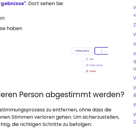
gebnisse"
. Dort sehen Sie:
W
on
Z
ese haben
W
W
W
q
u
W
W
deren Person abgestimmt werden?
B
W
bstimmungsprozess zu entfernen, ohne dass die
W
nen Stimmen verloren gehen. Um sicherzustellen,
S
htig, die richtigen Schritte zu befolgen: