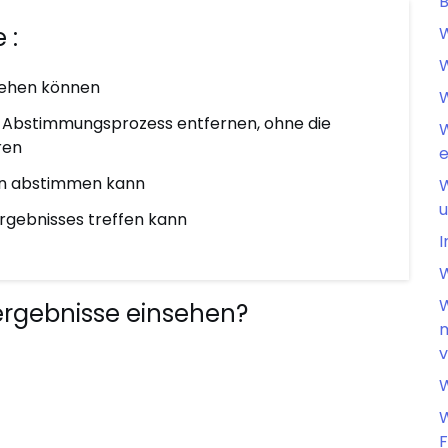
B
 :
W
W
nsehen können
W
 Abstimmungsprozess entfernen, ohne die
W
ren
e
on abstimmen kann
W
u
rgebnisses treffen kann
I
W
W
gebnisse einsehen?
m
W
W
F