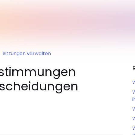
Sitzungen verwalten
bstimmungen
tscheidungen
W
W
i
W
W
W