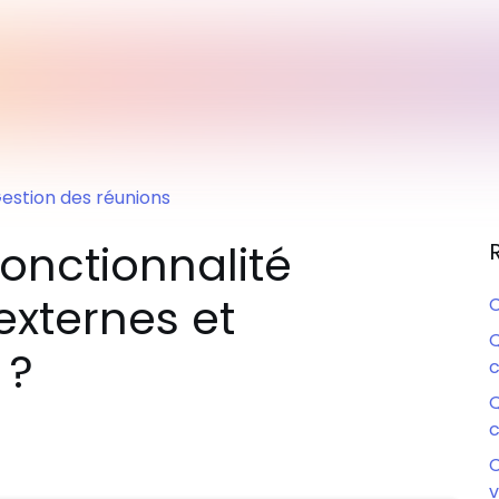
estion des réunions
fonctionnalité
externes et
C
Q
 ?
Q
c
C
v