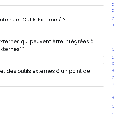
Q
C
Q
ontenu et Outils Externes" ?
c
G
xternes qui peuvent être intégrées à
Q
Externes" ?
C
C
D
q
 des outils externes à un point de
C
s
C
d
C