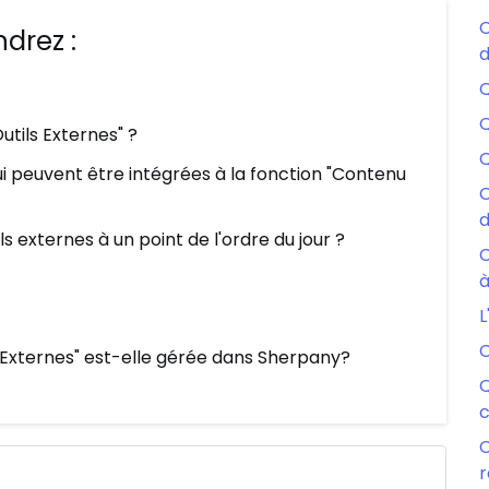
C
drez :
d
Q
Q
utils Externes" ?
Q
i peuvent être intégrées à la fonction "Contenu
C
d
 externes à un point de l'ordre du jour ?
C
à
L
C
 Externes" est-elle gérée dans Sherpany?
Q
c
C
r