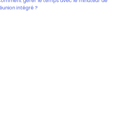
omment gérer le temps avec le minuteur de
éunion intégré ?