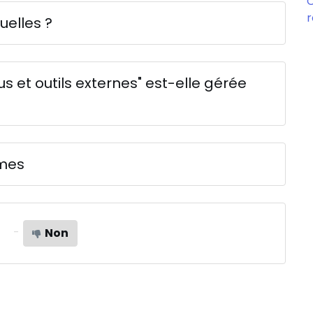
C
r
uelles ?
 et outils externes" est-elle gérée
èmes
Non