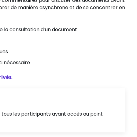
n de commentaires pour discuter des documents avant
borer de manière asynchrone et de se concentrer en
e la consultation d’un document
gues
i nécessaire
rivés
.
 tous les participants ayant accès au point