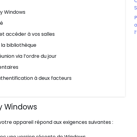
C
S
ny Windows
P
té
o
l
et accéder à vos salles
a bibliothèque
ion via l’ordre du jour
ntaires
thentification à deux facteurs
any Windows
votre appareil répond aux exigences suivantes :
vec une version récente de Windows