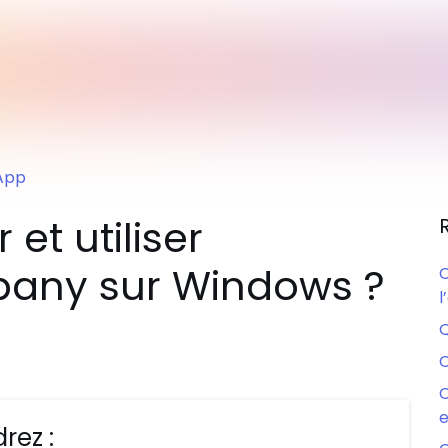
App
et utiliser
rpany sur Windows ?
C
l
Q
C
C
e
rez :