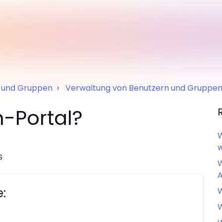
n und Gruppen
Verwaltung von Benutzern und Gruppe
-Portal?
W
S
W
A
e:
W
W