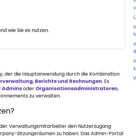
W
v
Ü
W
d wie Sie es nutzen.
f
W
W
M
ny, der die Hauptanwendung durch die Kombination
W
erverwaltung
,
Berichte und
Rechnungen
. Es
r Admins
oder
Organisationsadministratoren
,
bonnements zu verwalten.
zen?
oder Verwaltungsmitarbeiter den Nutzerzugang
erpany-Sitzungsräumen zu haben. Das Admin-Portal