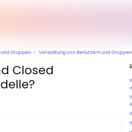
n und Gruppen
Verwaltung von Benutzern und Gruppe
nd Closed
delle?
W
W
A
S
W
W