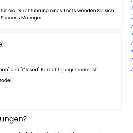
W
v
für die Durchführung eines Tests wenden Sie sich
Ü
r Success Manager.
W
f
e:
W
W
W
en" und "Closed" Berechtigungsmodell ist
odell
gungen?