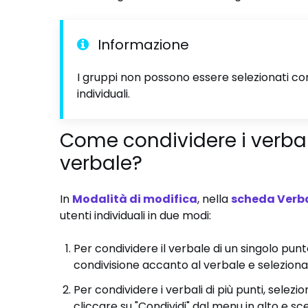
Informazione
I gruppi non possono essere selezionati com
individuali.
Come condividere i verbal
verbale?
In
Modalità di modifica
, nella
scheda Verba
utenti individuali in due modi:
Per condividere il verbale di un singolo punto
condivisione accanto al verbale e selezionar
Per condividere i verbali di più punti, selezio
cliccare su "Condividi" dal menu in alto e sceg