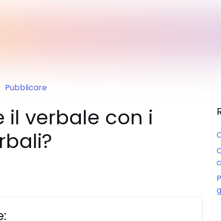
Pubblicare
il verbale con i
rbali?
C
C
P
g
e: