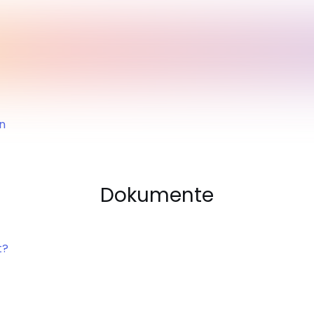
n
Dokumente
t?