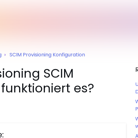
g
SCIM Provisioning Konfiguration
sioning SCIM
funktioniert es?
U
D
W
P
W
w
e:
A